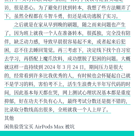
访，很是恶心。为了避免打扰到转本，我想了些方法糊弄了
下，虽然全程都在斗智斗勇，但还是成功逃脱了实习。
​ 之后就是在家从早到晚的刷题，随之而来问题也产生
了，因为班上就我一个人在准备转本，很孤独，完全没有陪
伴，缺乏动力感，导致早晨很容易起不来，或者起来后犯
困，忍不住去睡回笼觉。再三考虑下，决定线下找个自习室
去学习，再搭配上魔爪饮料，成功摆脱了犯困的问题。大概
就这样一直持续到 2024 年 3 月 24 日，期间压力是很大
的，经常看到许多比我优秀的人，有时候也会怀疑起自己就
不是学习的料，害怕考不上，活生生浪费大半年写代码的时
间，因此基本每天都在哭，网上测试心理状况基本都是重度
抑郁，好在功夫不负有心人，最终考试分数还是挺不错的，
比录取分数线高出很多，全班就我一个人上岸了。
其他
闲鱼验货宝买 AirPods Max 被坑