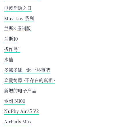
电波消逝之日
Muv
-Luv 系列
兰斯3 重制版
兰斯10
拔作岛1
水仙
多娜多娜一起干坏事吧
恋爱绮谭
~不存在的真相
~
新增的电子产品
零刻 N100
NuPhy Air75 V2
AirPods Max