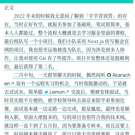
正文
​ 2022 年末的时候我无意间了解到「字节青训营」的存
在，当时正好有空，就报名参加了基础班，笔试很简单，基
本人人都能过。整个流程大概就是去学习掘金里面的课程，
最后组队写一个小项目。我们小队采用 Next.js 仿写掘金官
网的项目，我也很幸运地被选为队长，因为涉及到多人协
作，让我对使用 Git 有了些提升。项目开发整体还是挺顺利
的，最后获得了第二名。
​ 二月中旬，一天群里聊天的时候，偶然间听
Akarach
说有一个远程实习的机会，当时我挺激动的，于是就
en
去试试水。简单跟
交流后，便被安排面试。当
Lemon
时其实挺不方便的，被学校领导叫去南京来陪学弟参加比
赛，面试基本就一边走路一边完成，挺是尴尬。最终也是顺
利入职，里面大佬挺多的，写的项目也很符合我的技术栈。
就这样一直干到了五月份，因为要准备专转本，而且还要上
学，时间越来越不够用了，所以只能无奈选择离职。这也算