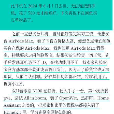
此耳机在 2024 年 6 月 1 日去世，无法连接到手
机，花了 580 元才维修好，下次再也不在闲鱼买
贵重物品了。
​ 之前一直想买台耳机，当时正好发完实习工资，便想买
台 AirPods Max，看了下官方价格太高，便想贪点便宜闲鱼
买台在保的 AirPods Max，我也知道 AirPods Max 假货
多，特地要求走闲鱼验货宝，结果验货宝验货一切正常，到
手后发现耳机退不了 ID，查找功能用不了，找卖家和验货
宝官方基本都是装死或者答非所问，因为走了验货宝也无法
退货，只能自认倒霉。好在其他功能都正常，将就着用了。
折腾小主机
​ 双11看零刻 N100 在打折，便入手了一台，第一次折腾
pve，尝试 All in boom，装了 OpenWrt、黑群晖、Home
Assistant 之类的，把米家和家里的摄像头都接入到了
HomeKit 里，学习到挺多网络知识的。