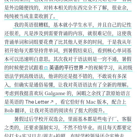
是外边随便找的，对转本相关的东西完全不了解，很业余，
纯纯被当成韭菜收割了。
​ 我的英语很糟糕，基本就小学生水平，并且自己的记性
还很差，凡是涉及到需要背诵的内容，就很难记住，这使我
背诵单词和词组要花费了比其他人更多的时间，于是我从年
初开始每天都坚持背单词，到暑假结束后，看到核心单词基
本可以迅速明白意思。其次我对于语法则是一窍不通，暑假
的时候便尝试跟着
的视频学习，从初级
英语的平行世界
语法学到高级语法，他讲的还是挺不错的，不敢说有多深
入，但确实是通俗易懂，让我对英语语法有了全新的理解。
考虑到我挺喜欢玩 Galgame 的，闲暇之余找了款原始语言
是英语的
，看它恰好有 Mac 版本，配合上
The Letter
Bob 翻译，让我对英语的阅读有了挺大的提升。
​ 暑假过后学校开双选会，里面基本都是些电子厂、客服
之类的，还要求强制实习，不然不给毕业。而且每天都要定
位打卡
+实习日志
/周志
+拍照，有时学校领导还会实地走