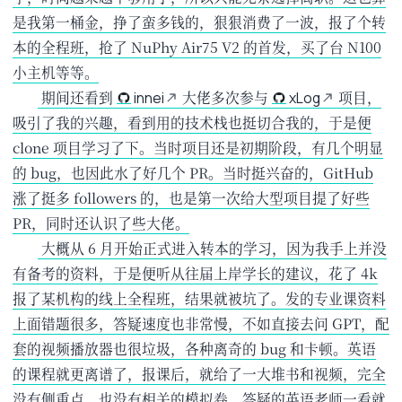
是我第一桶金，挣了蛮多钱的，狠狠消费了一波，报了个转
本的全程班，抢了 NuPhy Air75 V2 的首发，买了台 N100
小主机等等。
​ 期间还看到
大佬多次参与
项目，
innei
xLog
吸引了我的兴趣，看到用的技术栈也挺切合我的，于是便
clone 项目学习了下。当时项目还是初期阶段，有几个明显
的 bug，也因此水了好几个 PR。当时挺兴奋的，GitHub
涨了挺多 followers 的，也是第一次给大型项目提了好些
PR，同时还认识了些大佬。
​ 大概从 6 月开始正式进入转本的学习，因为我手上并没
有备考的资料，于是便听从往届上岸学长的建议，花了 4k
报了某机构的线上全程班，结果就被坑了。发的专业课资料
上面错题很多，答疑速度也非常慢，不如直接去问 GPT，配
套的视频播放器也很垃圾，各种离奇的 bug 和卡顿。英语
的课程就更离谱了，报课后，就给了一大堆书和视频，完全
没有侧重点，也没有相关的模拟卷。答疑的英语老师一看就